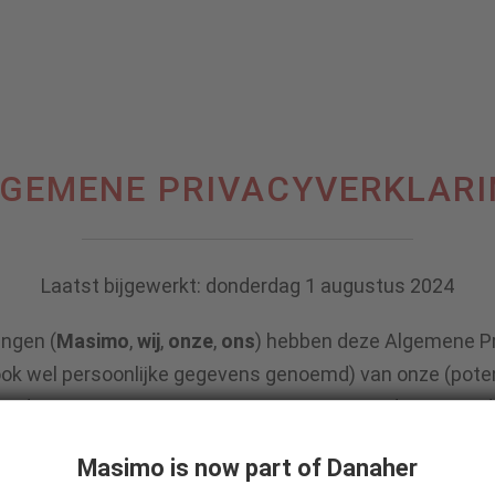
Skip to content
GEMENE PRIVACYVERKLAR
LARING
Laatst bijgewerkt: donderdag 1 augustus 2024
ingen (
Masimo
,
wij
,
onze
,
ons
) hebben deze Algemene Pri
(ook wel persoonlijke gegevens genoemd) van onze (poten
en die met ons communiceren over onze producten en d
, verzamelen, gebruiken, opslaan, delen en op andere wi
Masimo is now part of Danaher
acy en bescherming van gegevens.