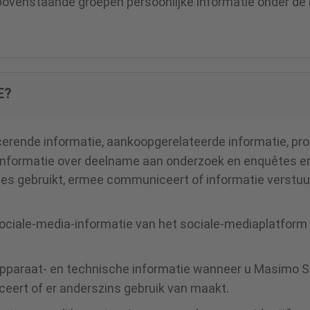
 bovenstaande groepen persoonlijke informatie onder de 
E?
cerende informatie, aankoopgerelateerde informatie, pro
 informatie over deelname aan onderzoek en enquêtes e
es gebruikt, ermee communiceert of informatie verstuu
ociale-media-informatie van het sociale-mediaplatform d
pparaat- en technische informatie wanneer u Masimo Se
ceert of er anderszins gebruik van maakt.