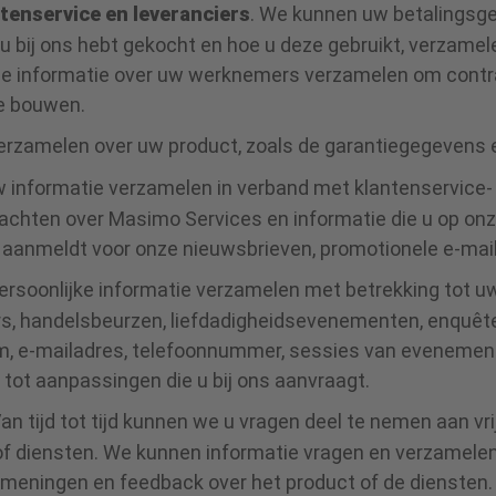
ntenservice en leveranciers
. We kunnen uw betalingsg
 u bij ons hebt gekocht en hoe u deze gebruikt, verzamel
 informatie over uw werknemers verzamelen om contrac
te bouwen.
erzamelen over uw product, zoals de garantiegegevens
w informatie verzamelen in verband met klantenservice-
klachten over Masimo Services en informatie die u op o
h aanmeldt voor onze nieuwsbrieven, promotionele e-ma
ersoonlijke informatie verzamelen met betrekking tot 
ars, handelsbeurzen, liefdadigheidsevenementen, enquê
e-mailadres, telefoonnummer, sessies van evenementen
g tot aanpassingen die u bij ons aanvraagt.
an tijd tot tijd kunnen we u vragen deel te nemen aan v
of diensten. We kunnen informatie vragen en verzamelen
uw meningen en feedback over het product of de diensten