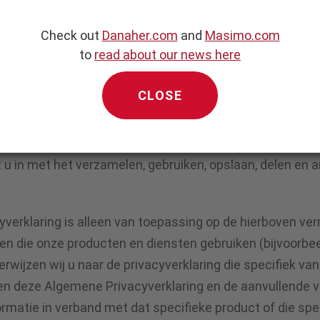
atie die u verstrekt, of die wij verzamelen, is mogelijk be
Check out
Danaher.com
and
Masimo.com
s over de hele wereld. Dit betekent dat uw persoonlijke
to
read about our news here
nd dan de Verenigde Staten of het land waarin u woont. 
s beschreven in deze Privacyverklaring en in overeens
CLOSE
van uw persoonlijke informatie verwijzen wij u naar de 
 u in met het verzamelen, gebruiken, opslaan, delen en 
yverklaring is alleen van toepassing op de hierboven v
en die onze producten en diensten gebruiken (bijvoorbe
erwijzen wij u naar de privacyverklaring die specifiek v
en deze Algemene Privacyverklaring en de aanvullende ver
rmatie in verband met dat specifieke product of die spec