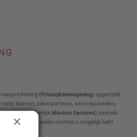
ING
vacyverklaring (
Privacykennisgeving
) opgesteld
tiële) klanten, zakenpartners, serviceproviders,
iensten (gezamenlijk
Masimo Services
), evenals
CLOSE
jze verwerken, en welke rechten u mogelijk hebt