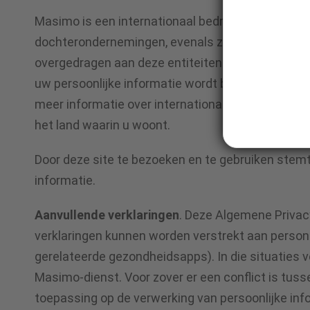
Masimo is een internationaal bedrijf en alle inform
dochterondernemingen, evenals zijn dienstverlener
overgedragen aan deze entiteiten in een ander la
uw persoonlijke informatie wordt beschermd zoal
meer informatie over internationale overdrachten 
het land waarin u woont.
Door deze site te bezoeken en te gebruiken stemt
informatie.
Aanvullende verklaringen
. Deze Algemene Privac
verklaringen kunnen worden verstrekt aan person
gerelateerde gezondheidsapps). In die situaties v
Masimo-dienst. Voor zover er een conflict is tuss
toepassing op de verwerking van persoonlijke info