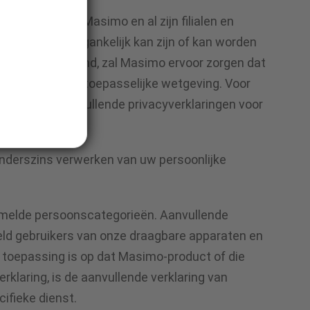
schikbaar voor Masimo en al zijn filialen en
 informatie toegankelijk kan zijn of kan worden
Ongeacht het land, zal Masimo ervoor zorgen dat
temming met de toepasselijke wetgeving. Voor
paragrafen Aanvullende privacyverklaringen voor
anderszins verwerken van uw persoonlijke
ermelde persoonscategorieën. Aanvullende
eld gebruikers van onze draagbare apparaten en
an toepassing is op dat Masimo-product of die
klaring, is de aanvullende verklaring van
ifieke dienst.