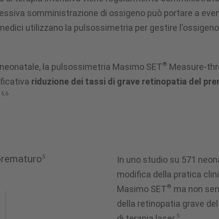
eccessiva somministrazione di ossigeno può portare a e
medici utilizzano la pulsossimetria per gestire l'ossigeno 
®
va neonatale, la pulsossimetria Masimo SET
Measure-thro
ificativa
riduzione dei tassi di grave retinopatia del p
5,6
.
 prematuro
5
In uno studio su 571 neona
modifica della pratica cli
®
Masimo SET
ma non senz
della retinopatia grave d
5
di terapia laser.