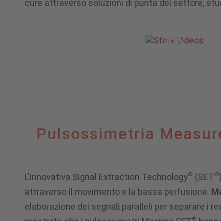
cure attraverso soluzioni di punta del settore, stu
intensiva
neonatale
Pulsossimetria
Pulsossimetria Measur
Measure-
®
®
L'innovativa Signal Extraction Technology
(SET
attraverso il movimento e la bassa perfusione.
M
through
elaborazione dei segnali paralleli per separare i r
®