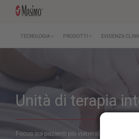
TECNOLOGIA
PRODOTTI
EVIDENZA CLINI
Unità di terapia i
Focus sui pazienti più vulnerabili