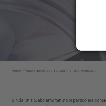
Home
/
Terapia intensiva
/
Terapia intensiva neonatale
Terapia
Sin dall'inizio, abbiamo tenuto in particolare co