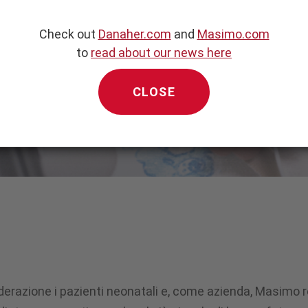
Check out
Danaher.com
and
Masimo.com
to
read about our news here
CLOSE
nsiderazione i pazienti neonatali e, come azienda, Masimo