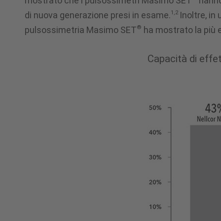
mostrato che i pulsossimetri Masimo SET
hanno
Motion
1,2
di nuova generazione presi in esame.
Inoltre, in
®
pulsossimetria Masimo SET
ha mostrato la più e
and
Capacità di effe
Low
Perfusion™
Masimo
SET
®