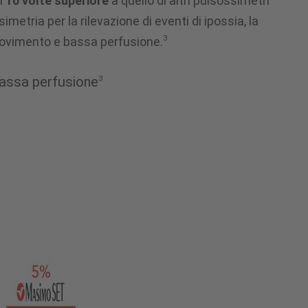
i
10 volte superiore
a quello di altri pulsossimetri
imetria per la rilevazione di eventi di ipossia, la
3
 movimento e bassa perfusione.
 bassa perfusione
3