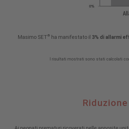
®
Masimo SET
ha manifestato il
3% di allarmi eff
I risultati mostrati sono stati calcolati c
Riduzione
Riduzione
della
Ai neonati prematuri ricoverati nelle apposite un