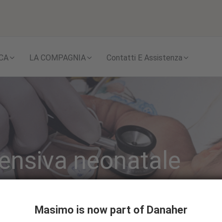
Skip to content
CA
LA COMPAGNIA
Contatti E Assistenza
ntensiva neonatale
Masimo is now part of Danaher