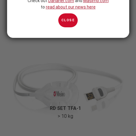
Check out
Danaher.com
and
Masimo.com
to
read about our news here
CLOSE
RD SET TFA-1
> 10 kg