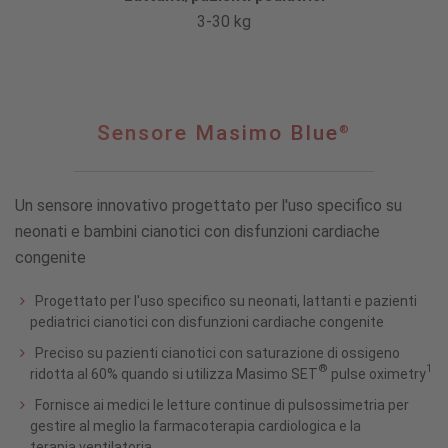
3-30 kg
Sensore
Sensore Masimo Blue
®
®
Masimo
Blue
Un sensore innovativo progettato per l'uso specifico su
neonati e bambini cianotici con disfunzioni cardiache
congenite
Progettato per l'uso specifico su neonati, lattanti e pazienti
pediatrici cianotici con disfunzioni cardiache congenite
Preciso su pazienti cianotici con saturazione di ossigeno
®
1
ridotta al 60% quando si utilizza Masimo SET
pulse oximetry
Fornisce ai medici le letture continue di pulsossimetria per
gestire al meglio la farmacoterapia cardiologica e la
terapia ventilatoria.