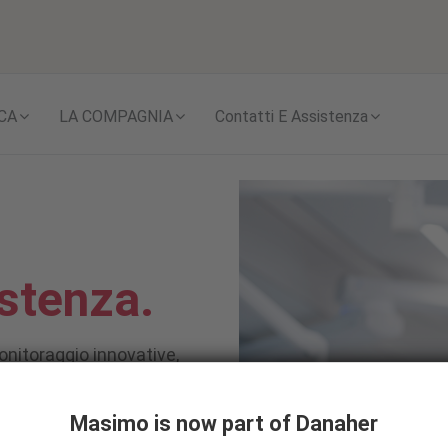
Skip to content
CA
LA COMPAGNIA
Contatti E Assistenza
stenza.
onitoraggio innovative,
ottimizzare i flussi di
iamo a incrementare questo
Masimo is now part of Danaher
asformare l'assistenza