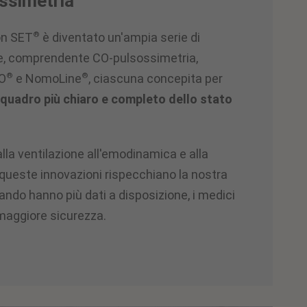
ossimetria
®
con SET
è diventato un'ampia serie di
e, comprendente CO-pulsossimetria,
®
®
CO
e NomoLine
, ciascuna concepita per
n quadro più chiaro e completo dello stato
lla ventilazione all'emodinamica e alla
 queste innovazioni rispecchiano la nostra
ando hanno più dati a disposizione, i medici
maggiore sicurezza.