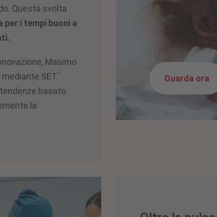
do. Questa svolta
 per i tempi buoni a
ti.
 innovazione, Masimo
™
ra mediante
SET
Guarda ora
e tendenze basato
cemente la