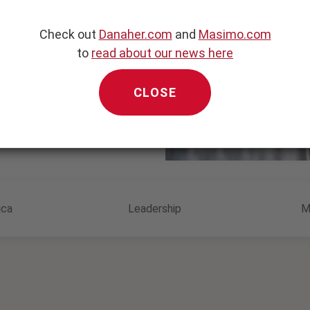
Check out
Danaher.com
and
Masimo.com
peratoria al domicilio, le
to
read about our news here
n chiarezza e fiducia
,
CLOSE
ica
Leadership
M