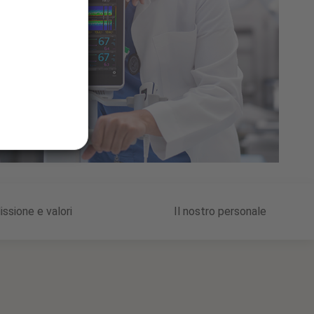
issione e valori
Il nostro personale