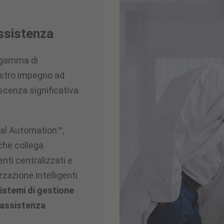
ssistenza
a gamma di
ostro impegno ad
oscenza significativa
al Automation™,
che collega
enti centralizzati e
zzazione intelligenti
 sistemi di gestione
 assistenza