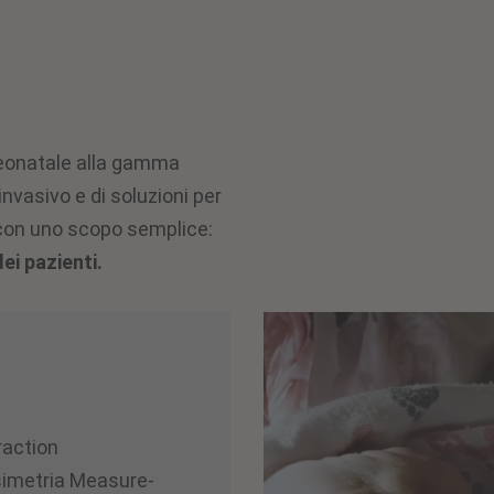
 neonatale alla gamma
nvasivo e di soluzioni per
 con uno scopo semplice:
dei pazienti.
raction
ssimetria Measure-