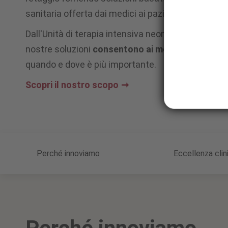
sanitaria offerta dai medici ai pazienti.
Dall'Unità di terapia intensiva neonatale alla sala o
nostre soluzioni
consentono ai medici di agire co
quando e dove è più importante.
Scopri il nostro scopo
Perché innoviamo
Eccellenza clin