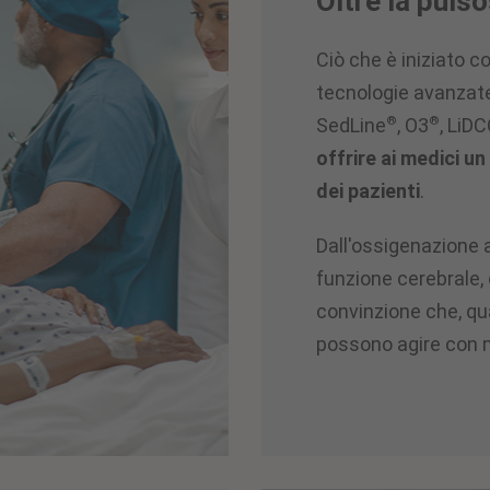
Oltre la puls
Ciò che è iniziato 
tecnologie avanzat
®
®
SedLine
, O3
, LiD
offrire ai medici u
dei pazienti
.
Dall'ossigenazione a
funzione cerebrale,
convinzione che, qu
possono agire con 