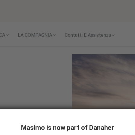
Skip to content
CA
LA COMPAGNIA
Contatti E Assistenza
a
Masimo is now part of Danaher