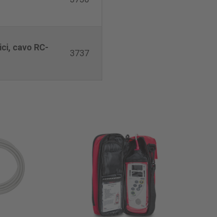
ici, cavo RC-
3737