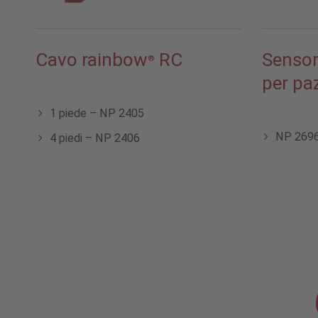
Cavo rainbow
RC
Sensor
®
per paz
1 piede – NP 2405
NP 269
4 piedi – NP 2406