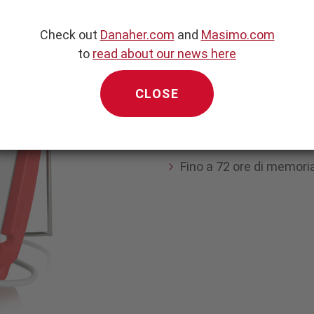
Caratteristiche
Check out
Danaher.com
and
Masimo.com
Dispositivo portatile pe
to
read about our news here
Facile e veloce da usar
CLOSE
Robusto e leggero, idea
Indicatore Low Signal I.
attendibilità delle misu
Fino a 72 ore di memoria