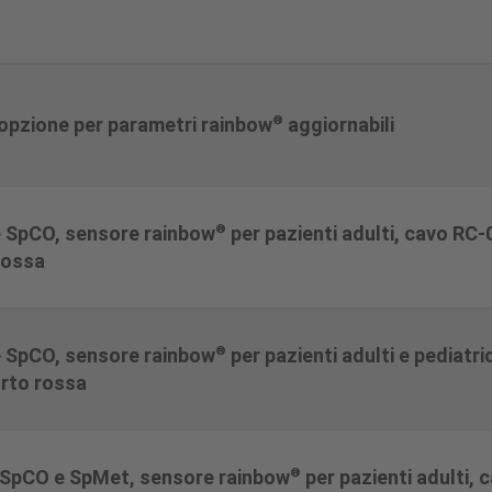
®
opzione per parametri rainbow
aggiornabili
®
e SpCO, sensore rainbow
per pazienti adulti, cavo RC-
rossa
®
e SpCO, sensore rainbow
per pazienti adulti e pediatri
orto rossa
®
i SpCO e SpMet, sensore rainbow
per pazienti adulti, 