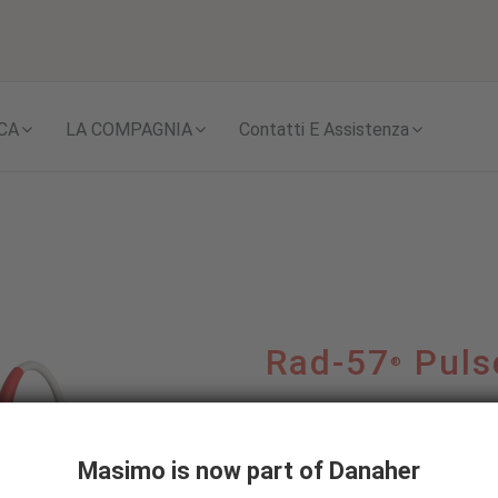
Skip to content
CA
LA COMPAGNIA
Contatti E Assistenza
Rad-57
Puls
®
Con pulsossimetria M
Low Perfusion™ con te
Masimo is now part of Danaher