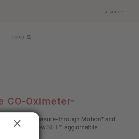
ITALIANO
Cerca
e CO-Oximeter
®
asimo SET
Measure-through Motion* and
®
CLOSE
cnologia rainbow SET™ aggiornabile