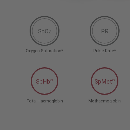
SpO
PR
2
Oxygen Saturation*
Pulse Rate*
SpHb
SpMet
®
®
Total Haemoglobin
Methaemoglobin