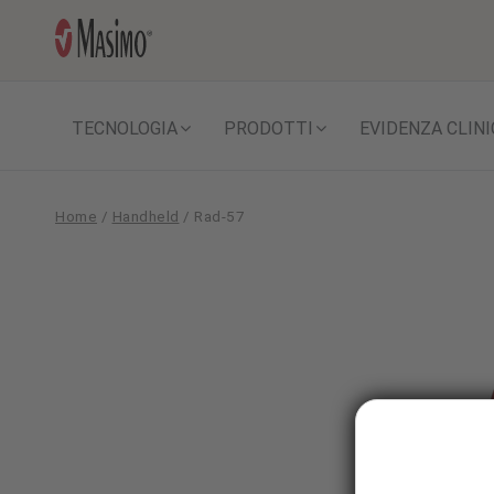
TECNOLOGIA
PRODOTTI
EVIDENZA CLINI
Home
/
Handheld
/
Rad-57
Rad-
57