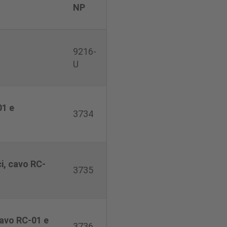
NP
9216-
U
01 e
3734
ci, cavo RC-
3735
cavo RC-01 e
3736