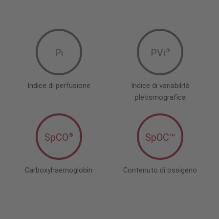
Pi
PVi
®
Indice di perfusione
Indice di variabilità
pletismografica
SpCO
SpOC™
®
Carboxyhaemoglobin
Contenuto di ossigeno