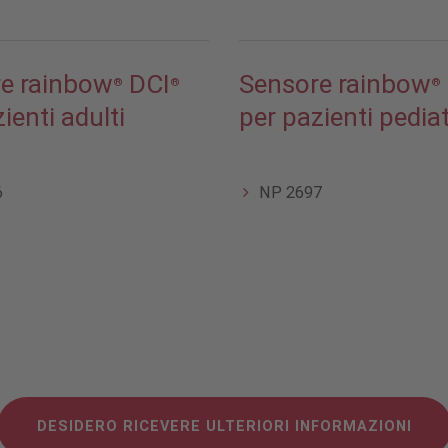
e rainbow
DCI
Sensore rainbow
®
®
®
ienti adulti
per pazienti pediat
6
NP 2697
DESIDERO RICEVERE ULTERIORI INFORMAZIONI