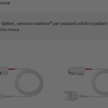
rossa
®
e SpMet, sensore rainbow
per pazienti adulti e pediatr
orto rossa