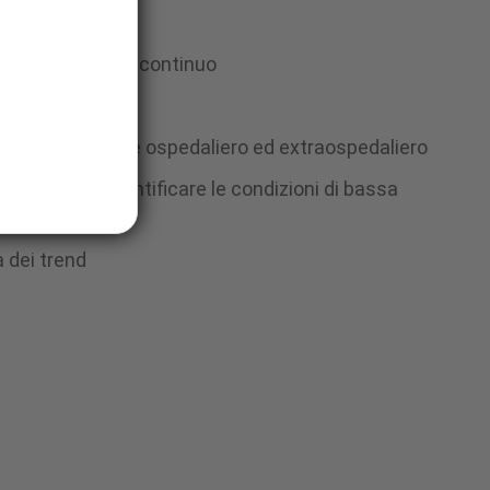
r il monitoraggio continuo
e
le per l'ambiente ospedaliero ed extraospedaliero
®
Q.
(SIQ) per identificare le condizioni di bassa
razioni
 dei trend