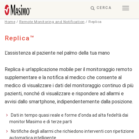
Skip to content
RESPONSIVE
CERCA
Togg
Menu
MODE
navig
-
Home
/
Remote Monitoring and Notification
/
Replica
SEARCH
BUTTON
Replica
Replica™
L'assistenza al paziente nel palmo della tua mano
Replica è un'applicazione mobile per il monitoraggio remoto
supplementare e la notifica al medico che consente al
medico di visualizzare i dati del monitoraggio continuo di più
pazienti, nonché di visualizzare e rispondere ad allarmi e
avvisi dallo smartphone, indipendentemente dalla posizione.
Dati in tempo quasi reale e forme d'onda ad alta fedeltà dai
monitor Masimo e di terze parti
Notifiche degli allarmi che richiedono interventi con ripetizione
automatica intelligente