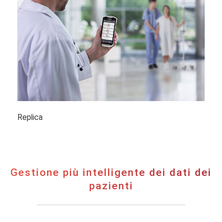
Replica
Gestione
Gestione più intelligente dei dati dei
più
pazienti
intelligente
dei
dati