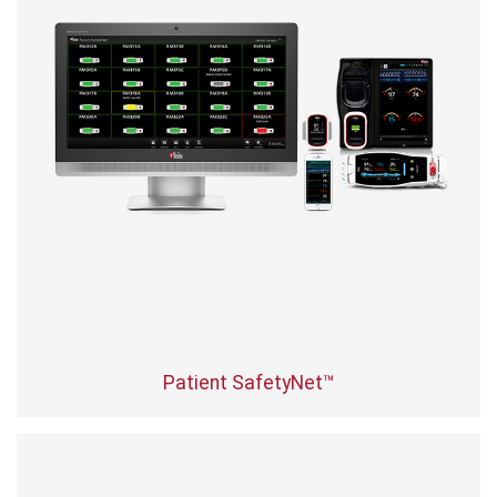
Patient SafetyNet™