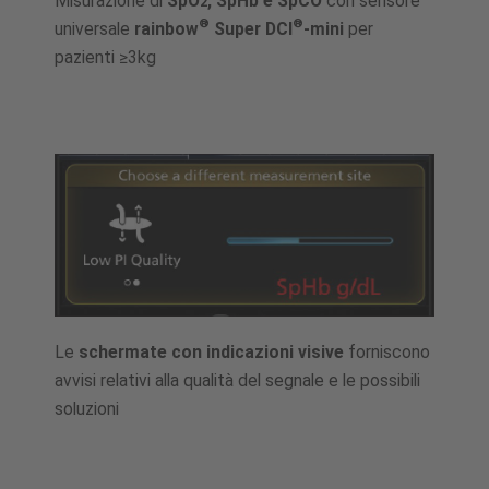
Misurazione di
SpO
, SpHb e SpCO
con sensore
2
®
®
universale
rainbow
Super DCI
-mini
per
pazienti ≥3kg
Le
schermate con indicazioni visive
forniscono
avvisi relativi alla qualità del segnale e le possibili
soluzioni