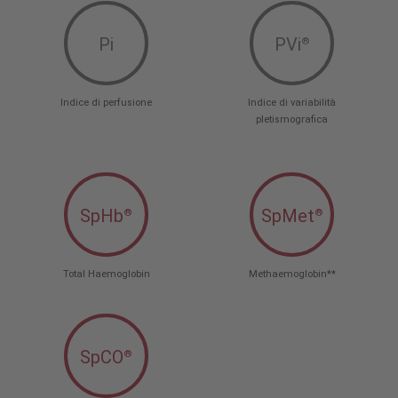
Pi
PVi
®
Indice di perfusione
Indice di variabilità
pletismografica
SpHb
SpMet
®
®
Total Haemoglobin
Methaemoglobin**
SpCO
®