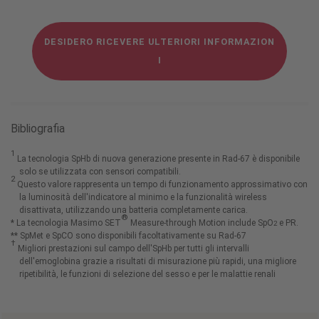
DESIDERO RICEVERE ULTERIORI INFORMAZION
I
Bibliografia
1
La tecnologia SpHb di nuova generazione presente in Rad-67 è disponibile
solo se utilizzata con sensori compatibili.
2
Questo valore rappresenta un tempo di funzionamento approssimativo con
la luminosità dell'indicatore al minimo e la funzionalità wireless
disattivata, utilizzando una batteria completamente carica.
®
* La tecnologia Masimo SET
Measure-through Motion include SpO
e PR.
2
** SpMet e SpCO sono disponibili facoltativamente su Rad-67
†
Migliori prestazioni sul campo dell'SpHb per tutti gli intervalli
dell'emoglobina grazie a risultati di misurazione più rapidi, una migliore
ripetibilità, le funzioni di selezione del sesso e per le malattie renali