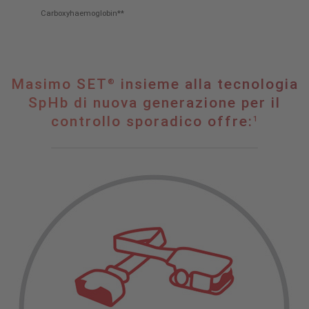
Carboxyhaemoglobin**
®
Masimo
Masimo SET
insieme alla tecnologia
®
SET
SpHb di nuova generazione per il
insieme
controllo sporadico offre:
1
alla
tecnologia
SpHb
di
nuova
generazione
per
il
controllo
1
sporadico
offre: