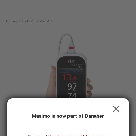
Skip to content
SEARCH
BUTTON
Home
/
Handheld
/
Rad-67
Rad-
67
CLOSE
Masimo is now part of Danaher