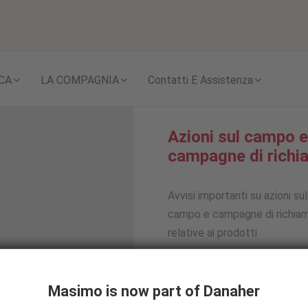
Skip to content
CA
LA COMPAGNIA
Contatti E Assistenza
Azioni sul campo e
campagne di richi
Avvisi importanti su azioni sul
campo e campagne di richia
relative ai prodotti
a qualità e le
ercati globali.
Masimo is now part of Danaher
Scopri