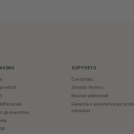
ASIMO
SUPPORTO
i
Contattaci
 prodotti
Servizio tecnico
ri
Risorse addizionali
ell'azienda
Garanzia e assistenza per prodo
consumo
 gli investitori
edia
OEM