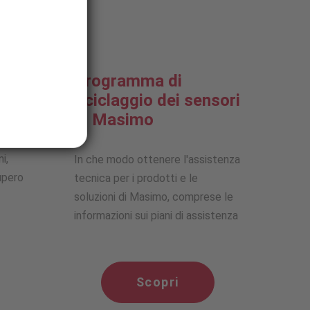
Programma di
o
riciclaggio dei sensori
di Masimo
ne
i,
In che modo ottenere l'assistenza
upero
tecnica per i prodotti e le
soluzioni di Masimo, comprese le
informazioni sui piani di assistenza
Scopri