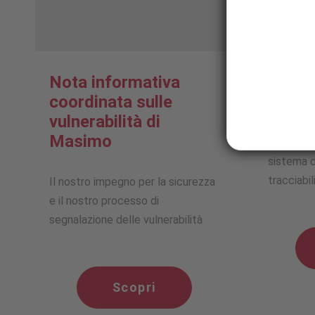
Nota informativa
Identi
coordinata sulle
del di
vulnerabilità di
Masimo
In che mo
sistema d
tracciabi
Il nostro impegno per la sicurezza
e il nostro processo di
segnalazione delle vulnerabilità
Scopri