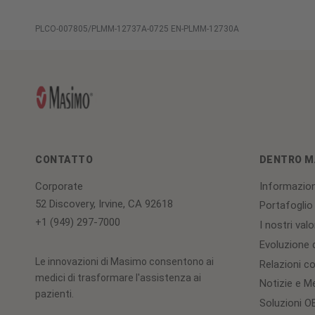
Servizi
PLCO-007805/PLMM-12737A-0725 EN-PLMM-12730A
globali
CONTATTO
DENTRO M
Corporate
Informazion
52 Discovery, Irvine, CA 92618
Portafoglio
+1 (949) 297-7000
I nostri valo
Evoluzione d
Le innovazioni di Masimo consentono ai
Relazioni con
medici di trasformare l'assistenza ai
Notizie e M
pazienti.
Soluzioni 