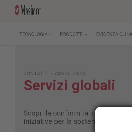
TECNOLOGIA
PRODOTTI
EVIDENZA CLINI
CONTATTI E ASSISTENZA
Servizi globali
Scopri la conformità, i servizi per l
iniziative per la sostenibilità nei m