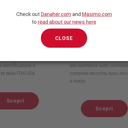
Check out
Danaher.com
and
Masimo.com
to
read about our news here
ficazione unica
Etichettatura delle
CLOSE
spositivo
confezioni Masim
do Masimo si attiene al
In che modo Masimo si attie
i identificazione e
alle normative sulle confezion
lità della FDA USA
compresi raccolta, riuso, rec
e riciclo
Scopri
Scopri