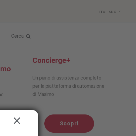
ITALIANO
Cerca
Concierge+
amo
Un piano di assistenza completo
per la piattaforma di automazione
di Masimo
mo
CLOSE
Scopri