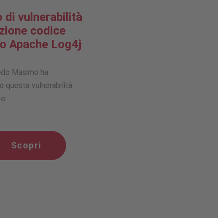
 di vulnerabilità
zione codice
o Apache Log4j
odo Masimo ha
o questa vulnerabilità
te
Scopri