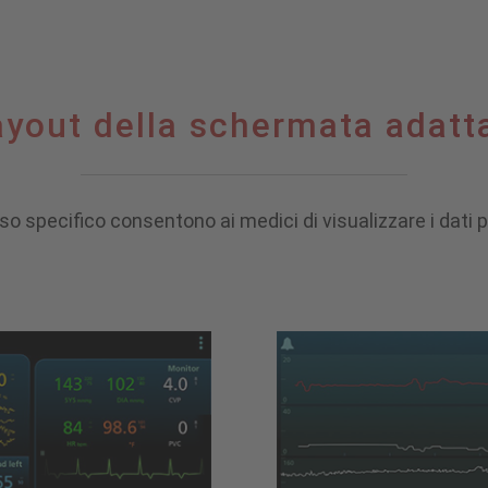
ayout della schermata adatta
so specifico consentono ai medici di visualizzare i dati pe