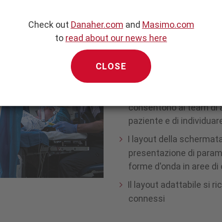
provenienti da numerosi 
paziente, ventilatori e 
Check out
Danaher.com
and
Masimo.com
dispositivi connessi tr
to
read about our news here
La visualizzazione integ
cognitivo e facilita la 
CLOSE
loro di individuare i tre
Gli indicatori visivi degli
consentono ai team di 
paziente e di individuare
I layout della schermata
presentazione di paramet
forme d'onda in aree di 
Il layout adattabile si 
connessi