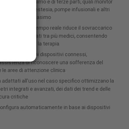
dispositivi Masimo e di terze parti, quali monitor
macchine per anestesia, pompe infusionali e altri
amite i sistemi Masimo
rata dei dati in tempo reale riduce il sovraccarico
condivisione dei dati tra più medici, consentendo
nd e di coordinare la terapia
 allarmi, inviati dai dispositivi connessi,
assistenza di riconoscere una sofferenza del
 le aree di attenzione clinica
 adattati all'uso nel caso specifico ottimizzano la
ri integrati e avanzati, dei dati dei trend e delle
cura critiche
riconfigura automaticamente in base ai dispositivi