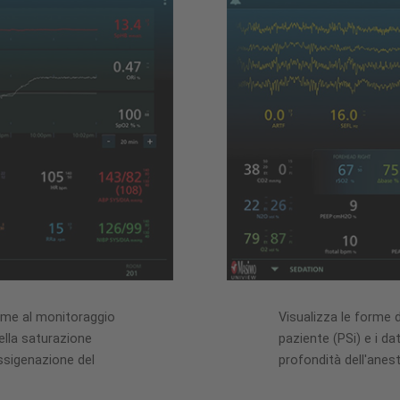
ieme al monitoraggio
Visualizza le forme d'
ella saturazione
paziente (PSi) e i da
ossigenazione del
profondità dell'anes