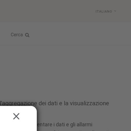
ITALIANO
Cerca
 l'aggregazione dei dati e la visualizzazione
generazione
CLOSE
splay supplementare i dati e gli allarmi