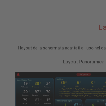
Layout
L
della
I layout della schermata adattati all'uso nel ca
schermata
Layout Panoramica
adattati