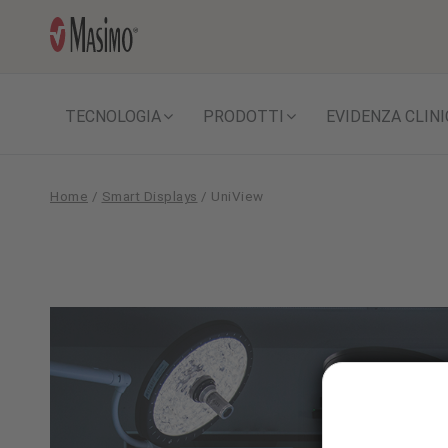
TECNOLOGIA
PRODOTTI
EVIDENZA CLINI
Home
/
Smart Displays
/
UniView
UniView