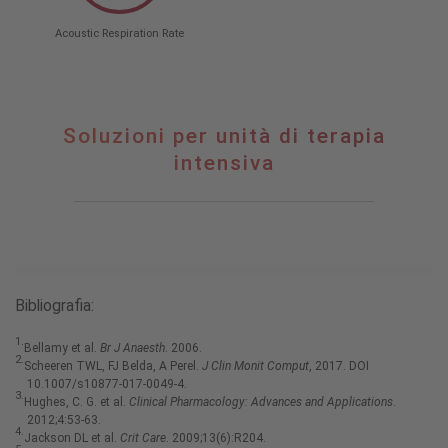
Acoustic Respiration Rate
Soluzioni per unità di terapia
intensiva
Bibliografia:
1.
Bellamy et al.
Br J Anaesth
. 2006.
2.
Scheeren TWL, FJ Belda, A Perel.
J Clin Monit Comput
, 2017. DOI
10.1007/s10877-017-0049-4.
3.
Hughes, C. G. et al.
Clinical Pharmacology: Advances and Applications
.
2012;4:53-63.
4.
Jackson DL et al.
Crit Care
. 2009;13(6):R204.