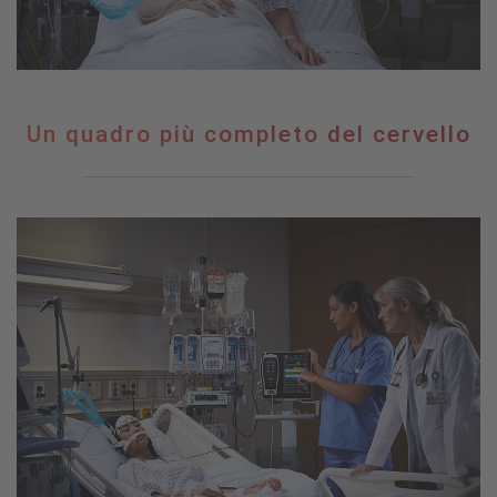
Un
Un quadro più completo del cervello
quadro
più
completo
del
cervello