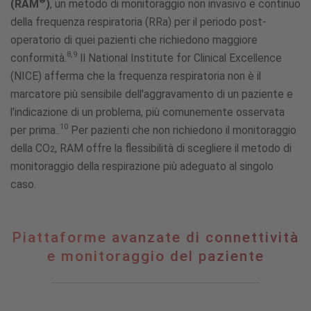
®
(RAM
)
, un metodo di monitoraggio non invasivo e continuo
della frequenza respiratoria (RRa) per il periodo post-
operatorio di quei pazienti che richiedono maggiore
8,9
conformità.
Il National Institute for Clinical Excellence
(NICE) afferma che la frequenza respiratoria non è il
marcatore più sensibile dell'aggravamento di un paziente e
l'indicazione di un problema, più comunemente osservata
10
per prima..
Per pazienti che non richiedono il monitoraggio
della CO
, RAM offre la flessibilità di scegliere il metodo di
2
monitoraggio della respirazione più adeguato al singolo
caso.
Piattaforme
Piattaforme avanzate di connettività
avanzate
e monitoraggio del paziente
di
connettività
e
monitoraggio