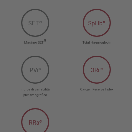
SET
SpHb
®
®
®
Masimo SET
Total Haemoglobin
PVi
ORi™
®
Indice di variabilità
Oxygen Reserve Index
pletismografica
RRa
®