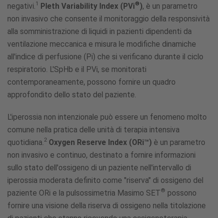
1
®
negativi.
Pleth Variability Index (PVi
)
, è un parametro
non invasivo che consente il monitoraggio della responsività
alla somministrazione di liquidi in pazienti dipendenti da
ventilazione meccanica e misura le modifiche dinamiche
all'indice di perfusione (Pi) che si verificano durante il ciclo
respiratorio. L'SpHb e il PVi, se monitorati
contemporaneamente, possono fornire un quadro
approfondito dello stato del paziente.
L'iperossia non intenzionale può essere un fenomeno molto
comune nella pratica delle unità di terapia intensiva
2
quotidiana.
Oxygen Reserve Index (ORi™)
è un parametro
non invasivo e continuo, destinato a fornire informazioni
sullo stato dell'ossigeno di un paziente nell'intervallo di
iperossia moderata definito come "riserva" di ossigeno del
®
paziente ORi e la pulsossimetria Masimo SET
possono
fornire una visione della riserva di ossigeno nella titolazione