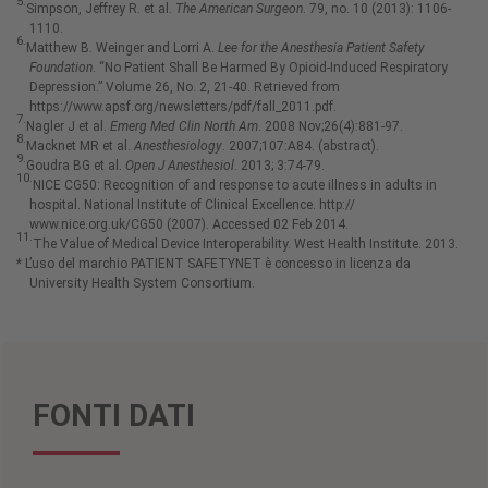
5.
Simpson, Jeffrey R. et al.
The American Surgeon
. 79, no. 10 (2013): 1106-
1110.
6.
Matthew B. Weinger and Lorri A.
Lee for the Anesthesia Patient Safety
Foundation
. “No Patient Shall Be Harmed By Opioid-Induced Respiratory
Depression.” Volume 26, No. 2, 21-40. Retrieved from
https://www.apsf.org/newsletters/pdf/fall_2011.pdf.
7.
Nagler J et al.
Emerg Med Clin North Am
. 2008 Nov;26(4):881-97.
8.
Macknet MR et al.
Anesthesiology
. 2007;107:A84. (abstract).
9.
Goudra BG et al.
Open J Anesthesiol
. 2013; 3:74-79.
10.
NICE CG50: Recognition of and response to acute illness in adults in
hospital. National Institute of Clinical Excellence. http://
www.nice.org.uk/CG50 (2007). Accessed 02 Feb 2014.
11.
The Value of Medical Device Interoperability. West Health Institute. 2013.
* L’uso del marchio PATIENT SAFETYNET è concesso in licenza da
University Health System Consortium.
FONTI DATI