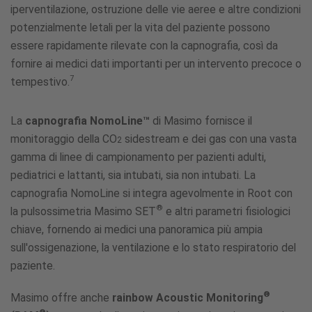
iperventilazione, ostruzione delle vie aeree e altre condizioni
potenzialmente letali per la vita del paziente possono
essere rapidamente rilevate con la capnografia, così da
fornire ai medici dati importanti per un intervento precoce o
7
tempestivo.
La
capnografia NomoLine™
di Masimo fornisce il
monitoraggio della CO
sidestream e dei gas con una vasta
2
gamma di linee di campionamento per pazienti adulti,
pediatrici e lattanti, sia intubati, sia non intubati. La
capnografia NomoLine si integra agevolmente in Root con
®
la pulsossimetria Masimo SET
e altri parametri fisiologici
chiave, fornendo ai medici una panoramica più ampia
sull'ossigenazione, la ventilazione e lo stato respiratorio del
paziente.
®
Masimo offre anche
rainbow Acoustic Monitoring