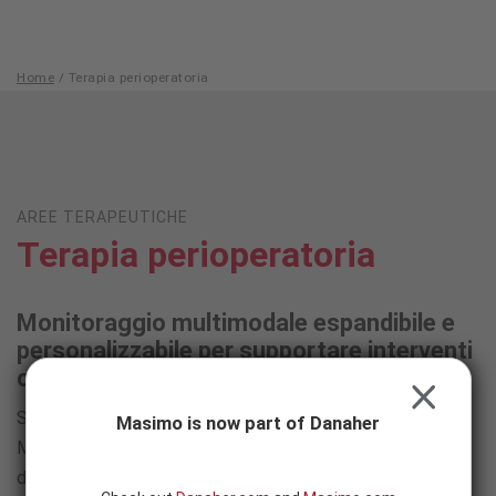
Skip to content
SEARCH
BUTTON
Home
/
Terapia perioperatoria
Terapia
perioperatoria
AREE TERAPEUTICHE
Terapia perioperatoria
Monitoraggio multimodale espandibile e
personalizzabile per supportare interventi
chirurgici complessi
CLOSE
Scopri come le più avanzate tecnologie di monitoraggio di
Masimo is now part of Danaher
Masimo, che comprendono il monitoraggio cerebrale,
dell'ossigenazione e dell'emodinamica e soluzioni di