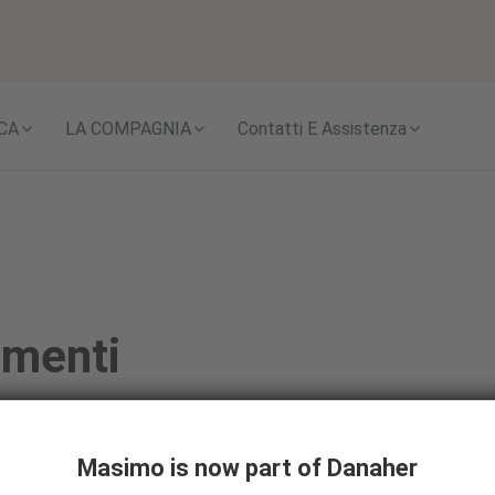
Skip to content
CA
LA COMPAGNIA
Contatti E Assistenza
amenti
blico circa i rapporti
Masimo is now part of Danaher
a ad attenersi a criteri