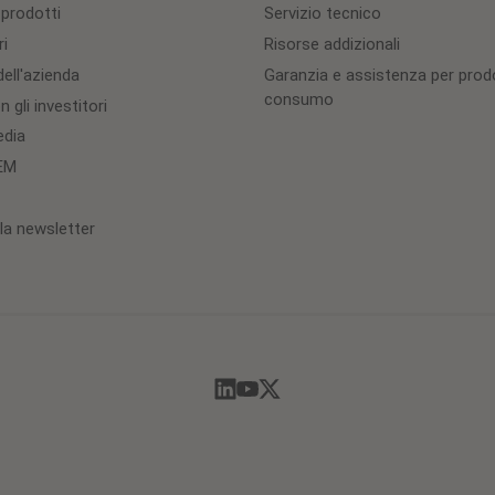
 prodotti
Servizio tecnico
ri
Risorse addizionali
ell'azienda
Garanzia e assistenza per prodo
consumo
 gli investitori
edia
OEM
lla newsletter