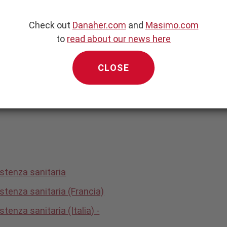
del settore. Masimo
Check out
Danaher.com
and
Masimo.com
 Act" internazionali,
to
read about our news here
sferimenti di valore in
, ma ritiene che, per
CLOSE
lare i propri rapporti
rio sito web.
istenza sanitaria
stenza sanitaria (Francia)
tenza sanitaria (Italia) -