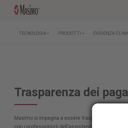
TECNOLOGIA
PRODOTTI
EVIDENZA CLINI
Trasparenza dei pag
Masimo si impegna a essere trasparente con il pub
con i professionisti dell'assistenza sanitaria e mir