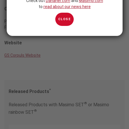
Check out
Danaher.com
and
Masimo.com
to
read about our news here
Contact
CLOSE
Phone:
+49 8191 65722-0
Fax: +49 8191 6572222
Website
GS Corpuls Website
*
Released Products
®
Released Products with Masimo SET
or Masimo
®
rainbow SET