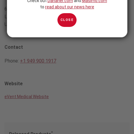
Check out
Danaher.com
and
Masimo.com
to
read about our news here
60 Empire Drive
Lake Forest, CA 92630
CLOSE
USA
Contact
Phone:
+1 949 900 1917
Website
eVent Medical Website
*