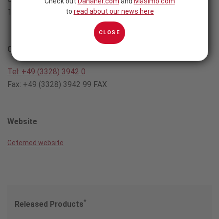
Check out
Danaher.com
and
Masimo.com
to
read about our news here
14513 Teltow, Germany
CLOSE
Contact
Tel: +49 (3328) 3942 0
Fax: +49 (3328) 3942 99 FAX
Website
Getemed website
*
Released Products