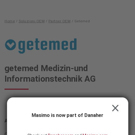
Skip to content
SEARCH
BUTTON
Home
/
Soluzioni OEM
/
Partner OEM
/
Getemed
Getemed
Masimo - getemed Medizin-und Informationstechnik A
getemed Medizin-und
Informationstechnik AG
CLOSE
Masimo is now part of Danaher
Address
Oderstrasse 77