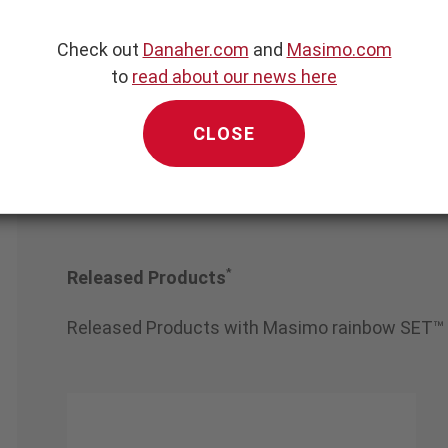
estfalia GmbH
Check out
Danaher.com
and
Masimo.com
to
read about our news here
CLOSE
*
Released Products
Released Products with Masimo rainbow SET™