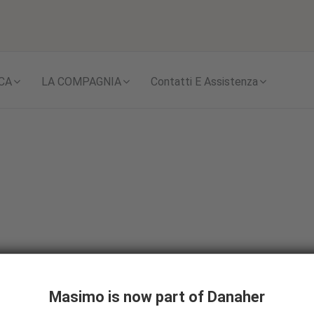
Skip to content
CA
LA COMPAGNIA
Contatti E Assistenza
Masimo is now part of Danaher