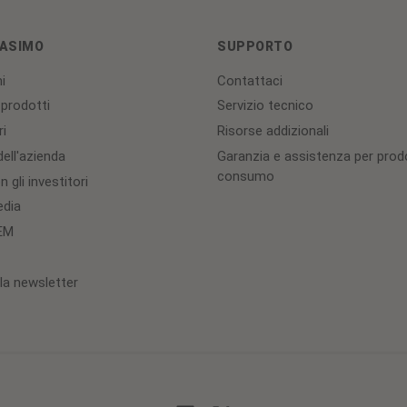
ASIMO
SUPPORTO
i
Contattaci
 prodotti
Servizio tecnico
ri
Risorse addizionali
ell'azienda
Garanzia e assistenza per prodo
consumo
 gli investitori
edia
OEM
lla newsletter