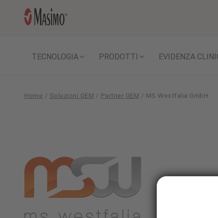
TECNOLOGIA
PRODOTTI
EVIDENZA CLINI
Home
/
Soluzioni OEM
/
Partner OEM
/
MS Westfalia GmbH
MS
Westfalia