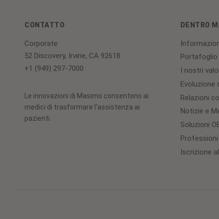
CONTATTO
DENTRO M
Corporate
Informazion
52 Discovery, Irvine, CA 92618
Portafoglio
+1 (949) 297-7000
I nostri valo
Evoluzione d
Le innovazioni di Masimo consentono ai
Relazioni con
medici di trasformare l'assistenza ai
Notizie e M
pazienti.
Soluzioni 
Professioni
Iscrizione a