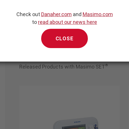
Check out
Danaher.com
and
Masimo.com
to
read about our news here
CLOSE
*
Released Products
®
Released Products with Masimo SET