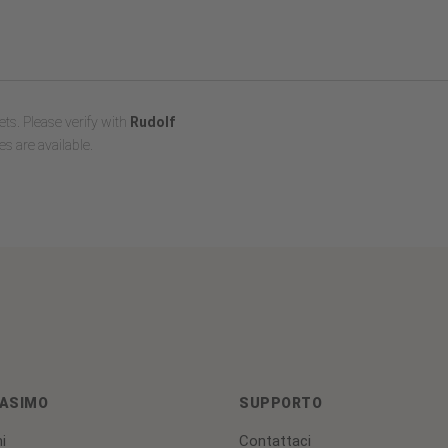
ts. Please verify with
Rudolf
s are available.
ASIMO
SUPPORTO
i
Contattaci