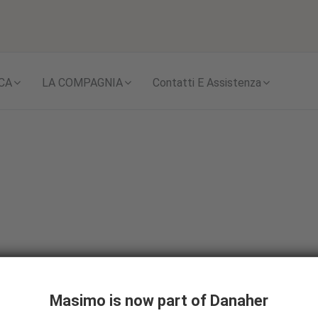
Skip to content
CA
LA COMPAGNIA
Contatti E Assistenza
lf Riester GmbH
Masimo is now part of Danaher