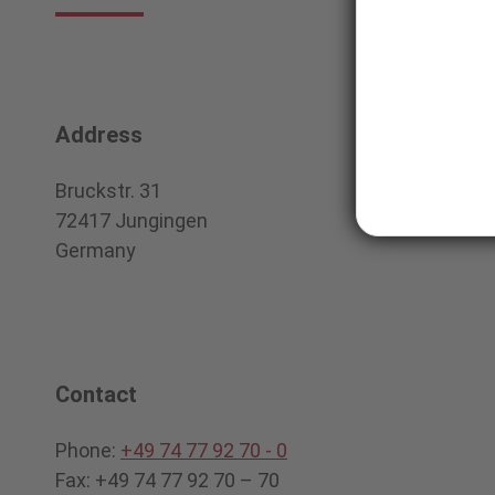
Address
Bruckstr. 31
72417 Jungingen
Germany
Contact
Phone:
+49 74 77 92 70 - 0
Fax: +49 74 77 92 70 – 70