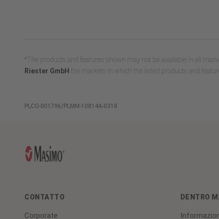
*The products and features shown may not be available in all marke
Riester GmbH
the markets in which the listed products and feature
PLCO-001796/PLMM-10814A-0318
CONTATTO
DENTRO M
Corporate
Informazion