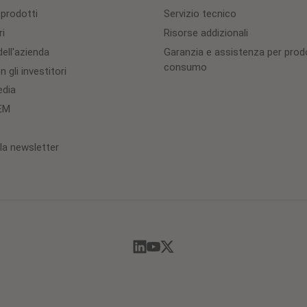
 prodotti
Servizio tecnico
ri
Risorse addizionali
ell'azienda
Garanzia e assistenza per prodo
consumo
 gli investitori
edia
OEM
lla newsletter