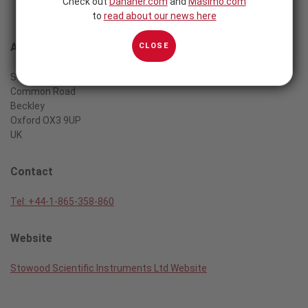
Check out
Danaher.com
and
Masimo.com
to
read about our news here
Address
CLOSE
Stowood Scientific Instruments Ltd
Common Road
Beckley
Oxford OX3 9UP
UK
Contact
Tel: +44-1-865-358-860
Website
Stowood Scientific Instruments Ltd Website