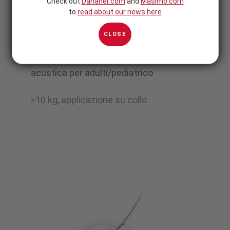
Check out
Danaher.com
and
Masimo.com
to
read about our news here
RAS-125c
CLOSE
Sensore in tessuto per la respirazione
acustica per adulti/pediatrico
>10 kg, applicazione su collo