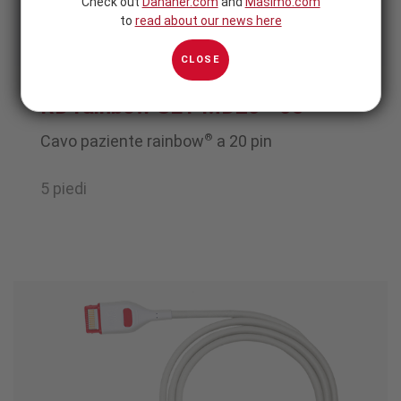
Check out
Danaher.com
and
Masimo.com
to
read about our news here
CLOSE
RD rainbow SET MD20 - 05
®
Cavo paziente rainbow
a 20 pin
5 piedi