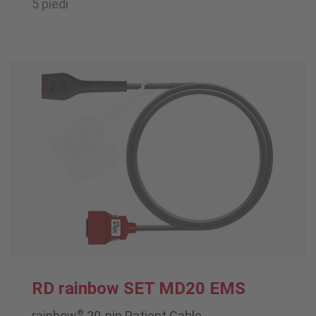
5 piedi
RD rainbow SET MD20 EMS
®
rainbow
20-pin Patient Cable