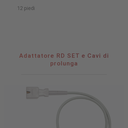
12 piedi
Adattatore
Adattatore RD SET e Cavi di
RD
prolunga
SET
e
Cavi
di
prolunga