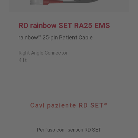
RD rainbow SET RA25 EMS
®
rainbow
25-pin Patient Cable
Right Angle Connector
4 ft
Cavi
Cavi paziente RD SET
®
paziente
®
RD
SET
Per l'uso con i sensori RD SET