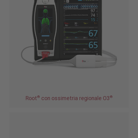
®
®
Root
con ossimetria regionale O3