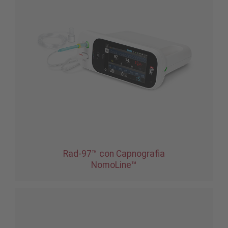
Rad-97™ con Capnografia
NomoLine™