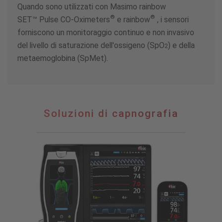
Quando sono utilizzati con Masimo rainbow
®
®
SET
™
Pulse CO-Oximeters
e rainbow
, i sensori
forniscono un monitoraggio continuo e non invasivo
del livello di saturazione dell'ossigeno (SpO
) e della
2
metaemoglobina (SpMet).
Soluzioni
Soluzioni di capnografia
di
capnografia