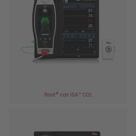
®
Root
con ISA™ CO
2