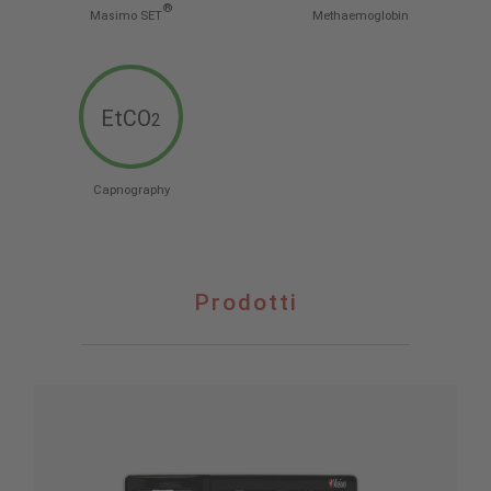
®
Masimo SET
Methaemoglobin
EtCO
2
Capnography
Prodotti