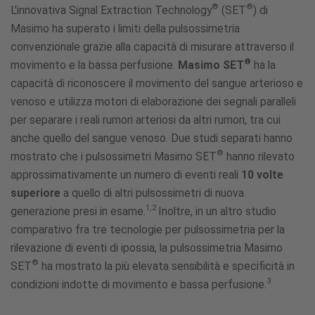
Perfusion™
®
®
L'innovativa Signal Extraction Technology
(SET
) di
®
Masimo
Masimo ha superato i limiti della pulsossimetria
SET
convenzionale grazie alla capacità di misurare attraverso il
®
movimento e la bassa perfusione.
Masimo SET
ha la
capacità di riconoscere il movimento del sangue arterioso e
venoso e utilizza motori di elaborazione dei segnali paralleli
per separare i reali rumori arteriosi da altri rumori, tra cui
anche quello del sangue venoso. Due studi separati hanno
®
mostrato che i pulsossimetri Masimo SET
hanno rilevato
approssimativamente un numero di eventi reali
10 volte
superiore
a quello di altri pulsossimetri di nuova
1,2
generazione presi in esame.
Inoltre, in un altro studio
comparativo fra tre tecnologie per pulsossimetria per la
rilevazione di eventi di ipossia, la pulsossimetria Masimo
®
SET
ha mostrato la più elevata sensibilità e specificità in
3
condizioni indotte di movimento e bassa perfusione.