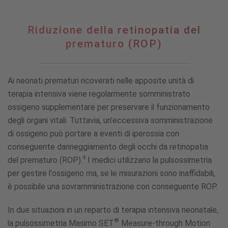
Riduzione
Riduzione della retinopatia del
della
prematuro (ROP)
retinopatia
del
prematuro
Ai neonati prematuri ricoverati nelle apposite unità di
(ROP)
terapia intensiva viene regolarmente somministrato
ossigeno supplementare per preservare il funzionamento
degli organi vitali. Tuttavia, un'eccessiva somministrazione
di ossigeno può portare a eventi di iperossia con
conseguente danneggiamento degli occhi da retinopatia
4
del prematuro (ROP).
I medici utilizzano la pulsossimetria
per gestire l'ossigeno ma, se le misurazioni sono inaffidabili,
è possibile una sovramministrazione con conseguente ROP.
In due situazioni in un reparto di terapia intensiva neonatale,
®
la pulsossimetria Masimo SET
Measure-through Motion