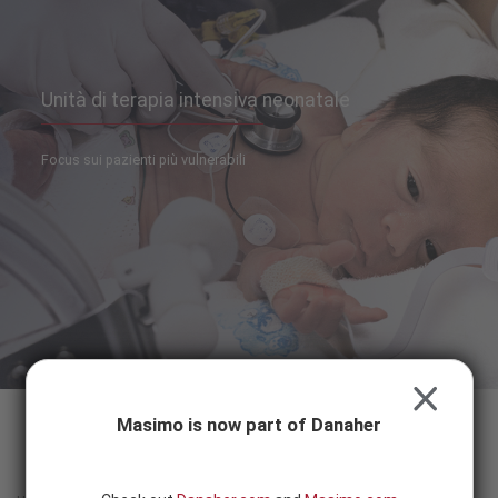
Skip to content
SEARCH
BUTTON
Unità di terapia intensiva neonatale
Focus sui pazienti più vulnerabili
CLOSE
Masimo is now part of Danaher