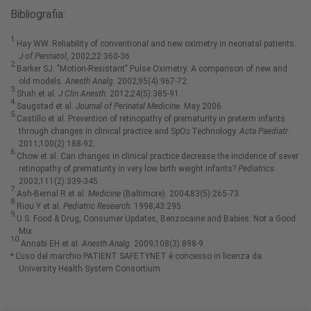
Bibliografia:
1.
Hay WW. Reliability of conventional and new oximetry in neonatal patients.
J of Perinatol
, 2002;22:360-36.
2.
Barker SJ. "Motion-Resistant" Pulse Oximetry: A comparison of new and
old models.
Anesth Analg
. 2002;95(4):967-72.
3.
Shah et al.
J Clin Anesth.
2012;24(5):385-91.
4.
Saugstad et al.
Journal of Perinatal Medicine.
May 2006.
5.
Castillo et al. Prevention of retinopathy of prematurity in preterm infants
through changes in clinical practice and SpO
Technology.
Acta Paediatr
.
2
2011;100(2):188-92.
6.
Chow et al. Can changes in clinical practice decrease the incidence of sever
retinopathy of prematurity in very low birth weight infants?
Pediatrics
.
2003;111(2):339-345.
7.
Ash-Bernal R et al.
Medicine
(Baltimore). 2004;83(5):265-73.
8.
Riou Y et al.
Pediatric Research
. 1998;43:295.
9.
U.S. Food & Drug, Consumer Updates, Benzocaine and Babies: Not a Good
Mix.
10.
Annabi EH et al.
Anesth Analg
. 2009;108(3):898-9.
* L’uso del marchio PATIENT SAFETYNET è concesso in licenza da
University Health System Consortium.